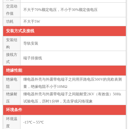
交流动
不大于70%额定电压，不小于30%额定值电压
作值
功耗
不大于5W
安装方式及接线
安装结
导轨安装
构
接线方
端子排接线
式
绝缘性能
绝缘电
继电器外壳与外露带电端子之间用开路电压500V的兆欧表测
阻
量，绝缘电阻不小于10MΩ
绝缘耐
继电器外壳与外露带电端子之间能耐受2KV（有效值）50Hz
压
试验电压，历时1分钟，无击穿或闪络现象
环境条件
环境温
-15℃～55℃
度