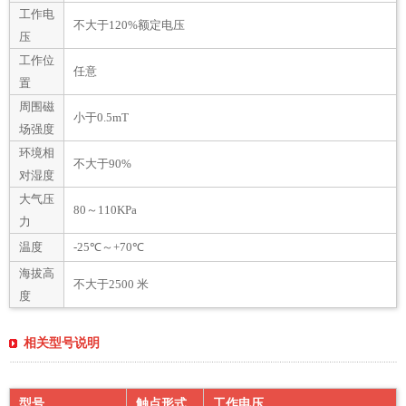
工作电
不大于120%额定电压
压
工作位
任意
置
周围磁
小于0.5mT
场强度
环境相
不大于90%
对湿度
大气压
80～110KPa
力
温度
-25℃～+70℃
海拔高
不大于2500 米
度
相关型号说明
型号
触点形式
工作电压