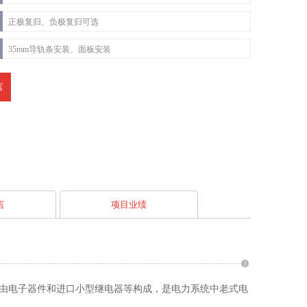
正极复归、负极复归可选
35mm导轨条安装、面板安装
言
言
项目业绩
由电子器件和进口小型继电器等构成，是电力系统中老式电