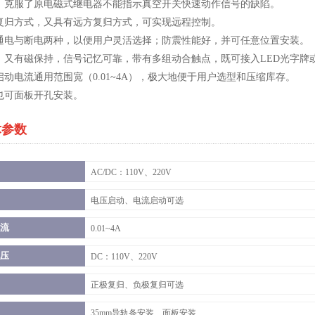
，克服了原电磁式继电器不能指示真空开关快速动作信号的缺陷。
复归方式，又具有远方复归方式，可实现远程控制。
通电与断电两种，以便用户灵活选择；防震性能好，并可任意位置安装。
，又有磁保持，信号记忆可靠，带有多组动合触点，既可接入LED光字牌
启动电流通用范围宽（0.01~4A），极大地便于用户选型和压缩库存。
也可面板开孔安装。
术参数
AC/DC：110V、220V
电压启动、电流启动可选
流
0.01~4A
压
DC：110V、220V
正极复归、负极复归可选
35mm导轨条安装、面板安装