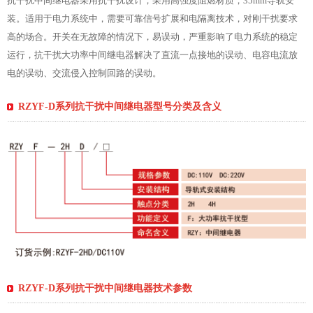
抗干扰中间继电器采用抗干扰设计，采用高强度阻燃材质，35mm导轨安
装。适用于电力系统中，需要可靠信号扩展和电隔离技术，对刚干扰要求
高的场合。开关在无故障的情况下，易误动，严重影响了电力系统的稳定
运行，抗干扰大功率中间继电器解决了直流一点接地的误动、电容电流放
电的误动、交流侵入控制回路的误动。
RZYF-D系列抗干扰中间继电器型号分类及含义
RZYF-D系列抗干扰中间继电器技术参数