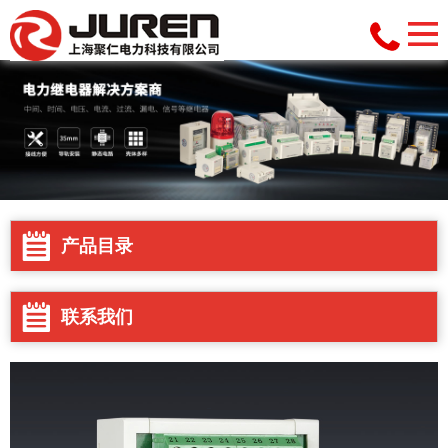
产品目录
联系我们