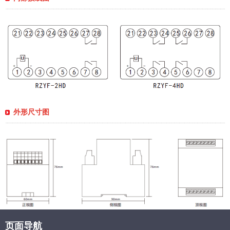
外形尺寸图
页面导航