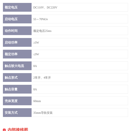
额定电压
DC110V、DC220V
启动电压
55～70%Ue
动作时间
额定电压25ms
启动功率
≥5W
额定功率
≤3W
触点较大电流
8A
触点形式
2常开、4常开
触点容量
8A
壳体宽度
60mm
安装方式
35mm导轨安装
内部接线图