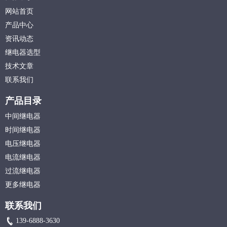
网站首页
产品中心
资讯动态
继电器选型
技术文章
联系我们
产品目录
中间继电器
时间继电器
电压继电器
电流继电器
过流继电器
更多继电器
联系我们
139-6888-3630