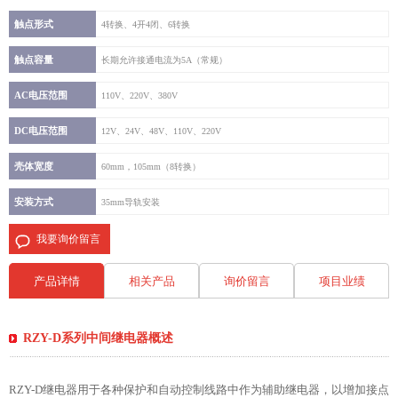
触点形式
4转换、4开4闭、6转换
触点容量
长期允许接通电流为5A（常规）
AC电压范围
110V、220V、380V
DC电压范围
12V、24V、48V、110V、220V
壳体宽度
60mm，105mm（8转换）
安装方式
35mm导轨安装
我要询价留言
产品详情
相关产品
询价留言
项目业绩
RZY-D系列中间继电器概述
RZY-D继电器用于各种保护和自动控制线路中作为辅助继电器，以增加接点