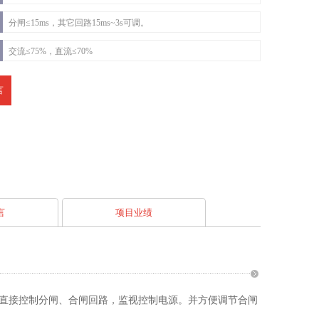
分闸≤15ms，其它回路15ms~3s可调。
交流≤75%，直流≤70%
言
言
项目业绩
直接控制分闸、合闸回路，监视控制电源。并方便调节合闸