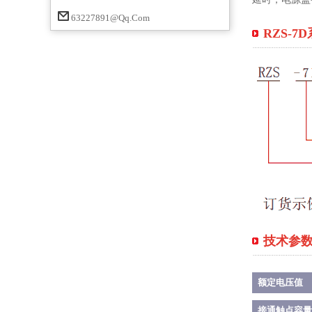
63227891@qq.com
RZS-
技术参
额定电压值
接通触点容量