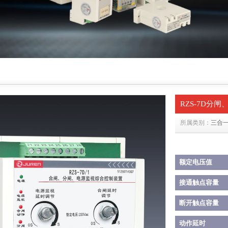
RZS-7D分
所属类别：
三合
额定电压值
接通触点容量
断开触点容量
动作延时