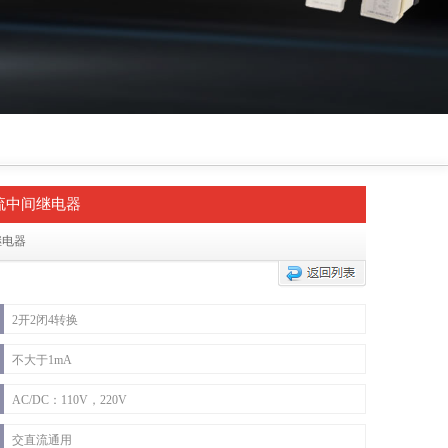
电流中间继电器
继电器
2开2闭4转换
不大于1mA
AC/DC：110V，220V
交直流通用