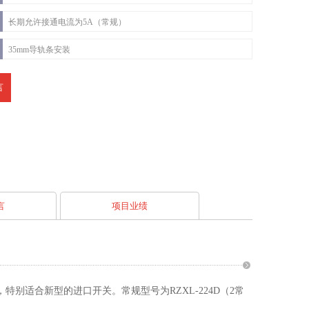
长期允许接通电流为5A（常规）
35mm导轨条安装
言
言
项目业绩
别适合新型的进口开关。常规型号为RZXL-224D（2常