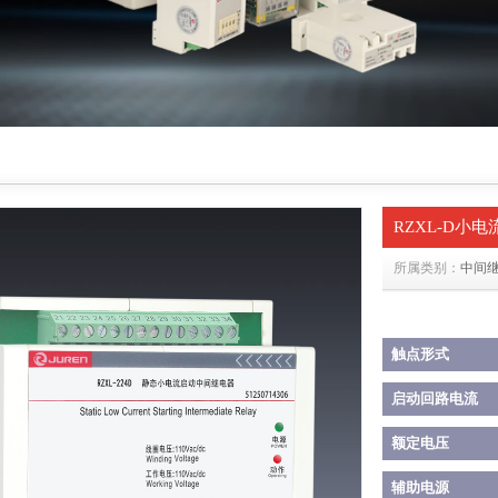
RZXL-D小
所属类别：
中间
触点形式
启动回路电流
额定电压
辅助电源